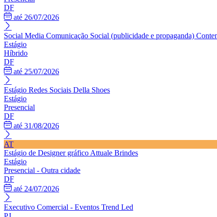
DF
até 26/07/2026
Social Media Comunicação Social (publicidade e propaganda)
Contem
Estágio
Híbrido
DF
até 25/07/2026
Estágio Redes Sociais
Della Shoes
Estágio
Presencial
DF
até 31/08/2026
AT
Estágio de Designer gráfico
Attuale Brindes
Estágio
Presencial - Outra cidade
DF
até 24/07/2026
Executivo Comercial - Eventos
Trend Led
PJ