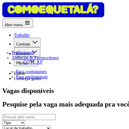
Abrir menu
Trabalhe
Contrate
Profissionais
Eventos
Agências & Fornecedores
CQTL XP
Planos
Para contratantes
Entrar
Para profissionais
Começar grátis
Vagas disponíveis
Pesquise pela vaga mais adequada pra você