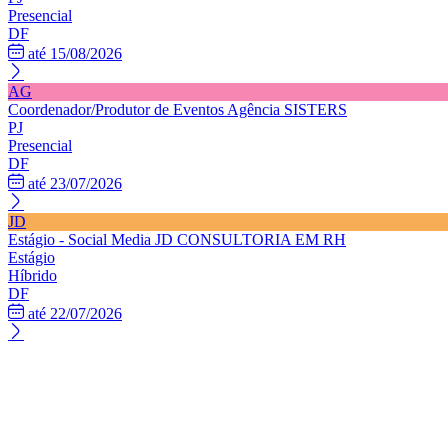
Presencial
DF
até 15/08/2026
AG
Coordenador/Produtor de Eventos
Agência SISTERS
PJ
Presencial
DF
até 23/07/2026
JD
Estágio - Social Media
JD CONSULTORIA EM RH
Estágio
Híbrido
DF
até 22/07/2026