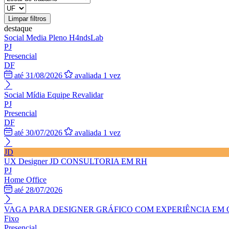
Limpar filtros
destaque
Social Media Pleno
H4ndsLab
PJ
Presencial
DF
até 31/08/2026
avaliada 1 vez
Social Mídia
Equipe Revalidar
PJ
Presencial
DF
até 30/07/2026
avaliada 1 vez
JD
UX Designer
JD CONSULTORIA EM RH
PJ
Home Office
até 28/07/2026
VAGA PARA DESIGNER GRÁFICO COM EXPERIÊNCIA EM
Fixo
Presencial