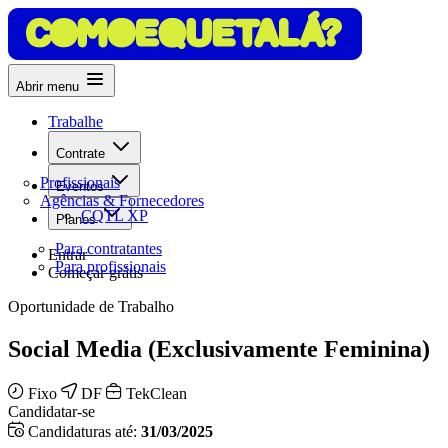
Abrir menu
Trabalhe
Contrate
Profissionais
Eventos
Agências & Fornecedores
CQTL XP
Planos
Para contratantes
Entrar
Para profissionais
Começar grátis
Oportunidade de Trabalho
Social Media (Exclusivamente Feminina)
Fixo
DF
TekClean
Candidatar-se
Candidaturas até:
31/03/2025