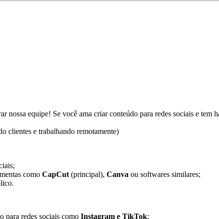
grar nossa equipe! Se você ama criar conteúdo para redes sociais e tem 
do clientes e trabalhando remotamente)
iais;
rramentas como
CapCut
(principal),
Canva
ou softwares similares;
lico.
o para redes sociais como
Instagram e TikTok
;