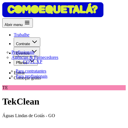
Abrir menu
Trabalhe
Contrate
Profissionais
Eventos
Agências & Fornecedores
CQTL XP
Planos
Para contratantes
Entrar
Para profissionais
Começar grátis
TE
TekClean
Águas Lindas de Goiás - GO