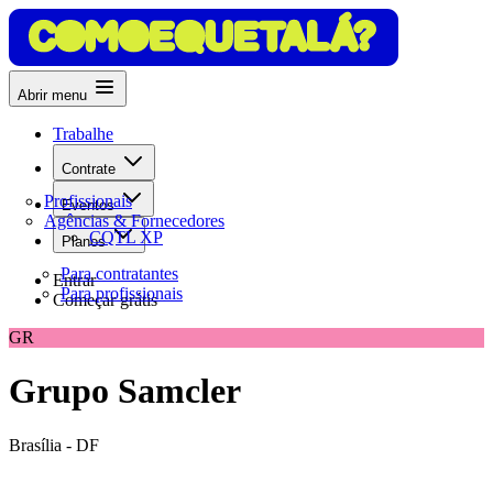
Abrir menu
Trabalhe
Contrate
Profissionais
Eventos
Agências & Fornecedores
CQTL XP
Planos
Para contratantes
Entrar
Para profissionais
Começar grátis
GR
Grupo Samcler
Brasília - DF