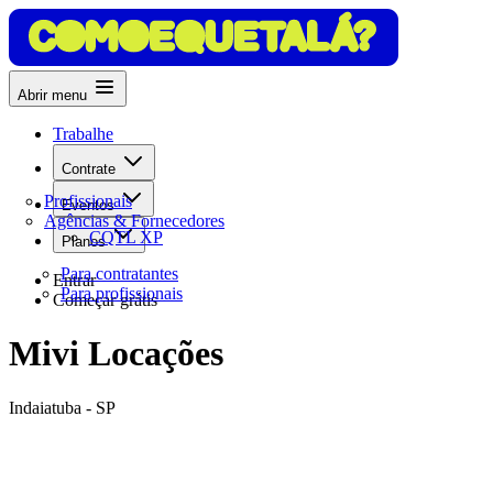
Abrir menu
Trabalhe
Contrate
Profissionais
Eventos
Agências & Fornecedores
CQTL XP
Planos
Para contratantes
Entrar
Para profissionais
Começar grátis
Mivi Locações
Indaiatuba - SP