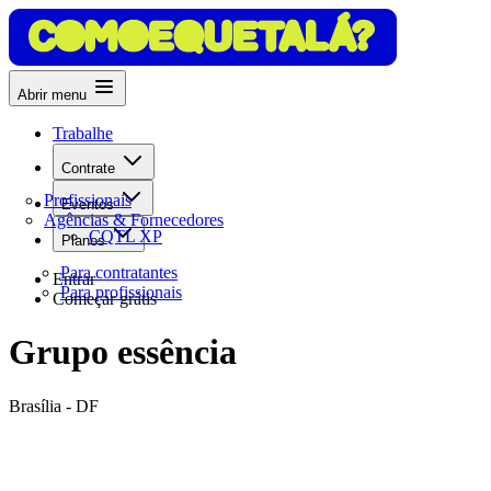
Abrir menu
Trabalhe
Contrate
Profissionais
Eventos
Agências & Fornecedores
CQTL XP
Planos
Para contratantes
Entrar
Para profissionais
Começar grátis
Grupo essência
Brasília - DF