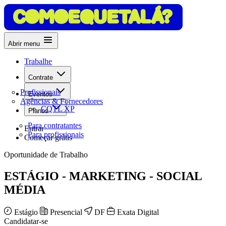
Abrir menu
Trabalhe
Contrate
Profissionais
Eventos
Agências & Fornecedores
CQTL XP
Planos
Para contratantes
Entrar
Para profissionais
Começar grátis
Oportunidade de Trabalho
ESTÁGIO - MARKETING - SOCIAL
MÉDIA
Estágio
Presencial
DF
Exata Digital
Candidatar-se