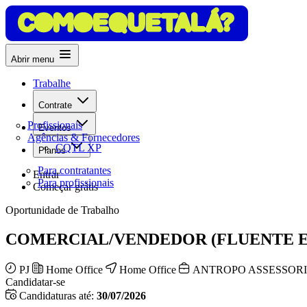
Abrir menu
Trabalhe
Contrate
Profissionais
Eventos
Agências & Fornecedores
CQTL XP
Planos
Para contratantes
Entrar
Para profissionais
Começar grátis
Oportunidade de Trabalho
COMERCIAL/VENDEDOR (FLUENTE E
PJ
Home Office
Home Office
ANTROPO ASSESSOR
Candidatar-se
Candidaturas até:
30/07/2026