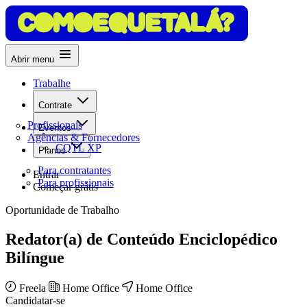
Abrir menu
Trabalhe
Contrate
Profissionais
Eventos
Agências & Fornecedores
CQTL XP
Planos
Para contratantes
Entrar
Para profissionais
Começar grátis
Oportunidade de Trabalho
Redator(a) de Conteúdo Enciclopédico
Bilíngue
Freela
Home Office
Home Office
Candidatar-se