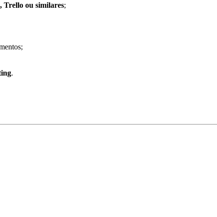
 Trello ou similares
;
amentos;
ting
.