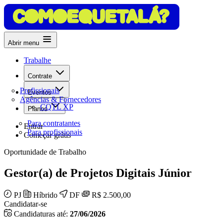
Abrir menu
Trabalhe
Contrate
Profissionais
Eventos
Agências & Fornecedores
CQTL XP
Planos
Para contratantes
Entrar
Para profissionais
Começar grátis
Oportunidade de Trabalho
Gestor(a) de Projetos Digitais Júnior
PJ
Híbrido
DF
R$ 2.500,00
Candidatar-se
Candidaturas até:
27/06/2026