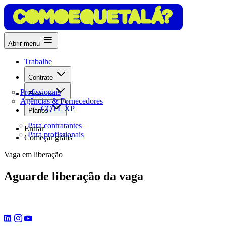
Abrir menu
Trabalhe
Contrate
Profissionais
Eventos
Agências & Fornecedores
CQTL XP
Planos
Para contratantes
Entrar
Para profissionais
Começar grátis
Vaga em liberação
Aguarde liberação da vaga