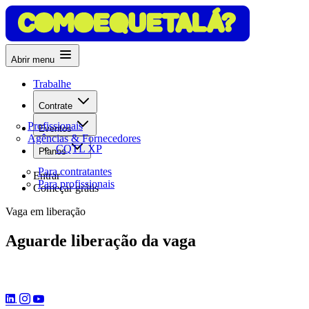
Abrir menu
Trabalhe
Contrate
Profissionais
Eventos
Agências & Fornecedores
CQTL XP
Planos
Para contratantes
Entrar
Para profissionais
Começar grátis
Vaga em liberação
Aguarde liberação da vaga