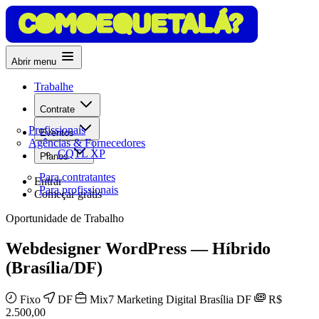
Abrir menu
Trabalhe
Contrate
Profissionais
Eventos
Agências & Fornecedores
CQTL XP
Planos
Para contratantes
Entrar
Para profissionais
Começar grátis
Oportunidade de Trabalho
Webdesigner WordPress — Híbrido
(Brasília/DF)
Fixo
DF
Mix7 Marketing Digital Brasília DF
R$
2.500,00