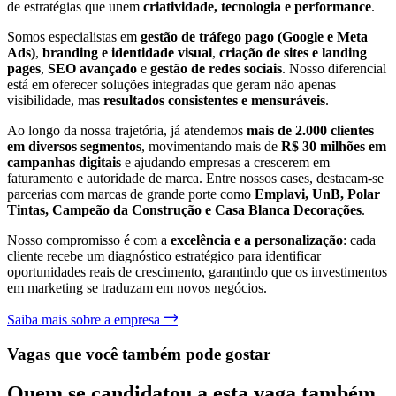
de estratégias que unem
criatividade, tecnologia e performance
.
Somos especialistas em
gestão de tráfego pago (Google e Meta
Ads)
,
branding e identidade visual
,
criação de sites e landing
pages
,
SEO avançado
e
gestão de redes sociais
. Nosso diferencial
está em oferecer soluções integradas que geram não apenas
visibilidade, mas
resultados consistentes e mensuráveis
.
Ao longo da nossa trajetória, já atendemos
mais de 2.000 clientes
em diversos segmentos
, movimentando mais de
R$ 30 milhões em
campanhas digitais
e ajudando empresas a crescerem em
faturamento e autoridade de marca. Entre nossos cases, destacam-se
parcerias com marcas de grande porte como
Emplavi, UnB, Polar
Tintas, Campeão da Construção e Casa Blanca Decorações
.
Nosso compromisso é com a
excelência e a personalização
: cada
cliente recebe um diagnóstico estratégico para identificar
oportunidades reais de crescimento, garantindo que os investimentos
em marketing se traduzam em novos negócios.
Saiba mais sobre a empresa
Vagas que você também pode gostar
Quem se candidatou a esta vaga também