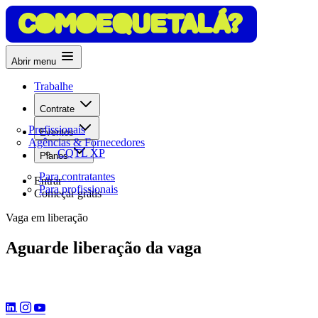
Abrir menu
Trabalhe
Contrate
Profissionais
Eventos
Agências & Fornecedores
CQTL XP
Planos
Para contratantes
Entrar
Para profissionais
Começar grátis
Vaga em liberação
Aguarde liberação da vaga