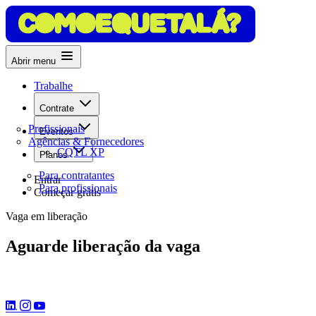
Abrir menu
Trabalhe
Contrate
Profissionais
Eventos
Agências & Fornecedores
CQTL XP
Planos
Para contratantes
Entrar
Para profissionais
Começar grátis
Vaga em liberação
Aguarde liberação da vaga