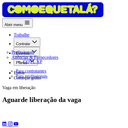
Abrir menu
Trabalhe
Contrate
Profissionais
Eventos
Agências & Fornecedores
CQTL XP
Planos
Para contratantes
Entrar
Para profissionais
Começar grátis
Vaga em liberação
Aguarde liberação da vaga