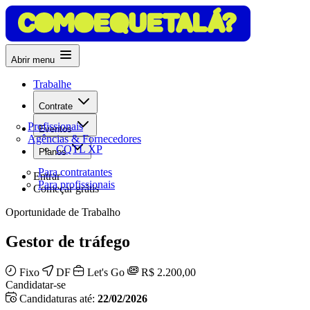
Abrir menu
Trabalhe
Contrate
Profissionais
Eventos
Agências & Fornecedores
CQTL XP
Planos
Para contratantes
Entrar
Para profissionais
Começar grátis
Oportunidade de Trabalho
Gestor de tráfego
Fixo
DF
Let's Go
R$ 2.200,00
Candidatar-se
Candidaturas até:
22/02/2026