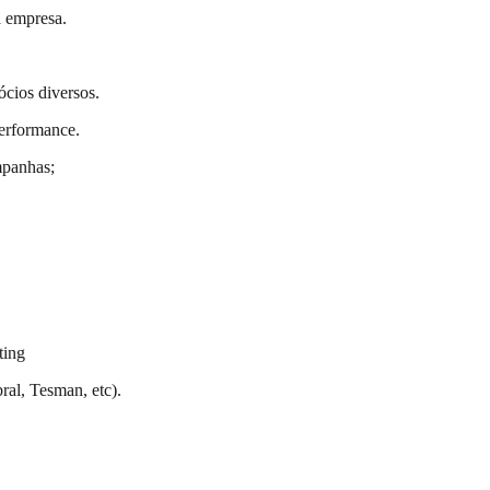
a empresa.
ócios diversos.
performance.
mpanhas;
ting
al, Tesman, etc).