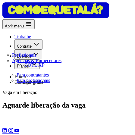
Abrir menu
Trabalhe
Contrate
Profissionais
Eventos
Agências & Fornecedores
CQTL XP
Planos
Para contratantes
Entrar
Para profissionais
Começar grátis
Vaga em liberação
Aguarde liberação da vaga