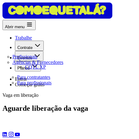
Abrir menu
Trabalhe
Contrate
Profissionais
Eventos
Agências & Fornecedores
CQTL XP
Planos
Para contratantes
Entrar
Para profissionais
Começar grátis
Vaga em liberação
Aguarde liberação da vaga