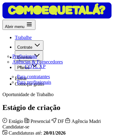
Abrir menu
Trabalhe
Contrate
Profissionais
Eventos
Agências & Fornecedores
CQTL XP
Planos
Para contratantes
Entrar
Para profissionais
Começar grátis
Oportunidade de Trabalho
Estágio de criação
Estágio
Presencial
DF
Agência Madri
Candidatar-se
Candidaturas até:
20/01/2026