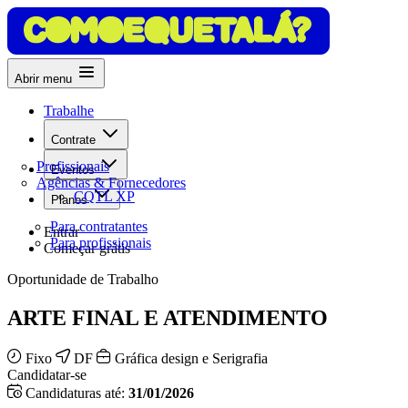
Abrir menu
Trabalhe
Contrate
Profissionais
Eventos
Agências & Fornecedores
CQTL XP
Planos
Para contratantes
Entrar
Para profissionais
Começar grátis
Oportunidade de Trabalho
ARTE FINAL E ATENDIMENTO
Fixo
DF
Gráfica design e Serigrafia
Candidatar-se
Candidaturas até:
31/01/2026