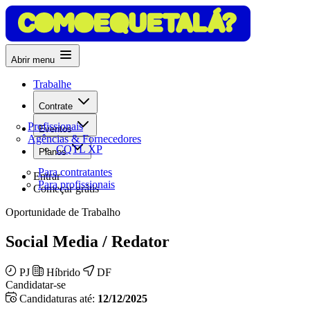
Abrir menu
Trabalhe
Contrate
Profissionais
Eventos
Agências & Fornecedores
CQTL XP
Planos
Para contratantes
Entrar
Para profissionais
Começar grátis
Oportunidade de Trabalho
Social Media / Redator
PJ
Híbrido
DF
Candidatar-se
Candidaturas até:
12/12/2025