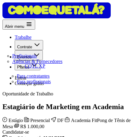
Abrir menu
Trabalhe
Contrate
Profissionais
Eventos
Agências & Fornecedores
CQTL XP
Planos
Para contratantes
Entrar
Para profissionais
Começar grátis
Oportunidade de Trabalho
Estagiário de Marketing em Academia
Estágio
Presencial
DF
Academia FitPong de Tênis de
Mesa
R$ 1.000,00
Candidatar-se