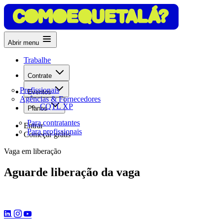
Abrir menu
Trabalhe
Contrate
Profissionais
Eventos
Agências & Fornecedores
CQTL XP
Planos
Para contratantes
Entrar
Para profissionais
Começar grátis
Vaga em liberação
Aguarde liberação da vaga