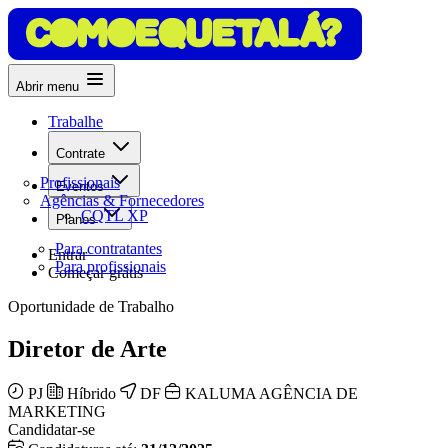
Abrir menu
Trabalhe
Contrate
Profissionais
Eventos
Agências & Fornecedores
CQTL XP
Planos
Para contratantes
Entrar
Para profissionais
Começar grátis
Oportunidade de Trabalho
Diretor de Arte
PJ
Híbrido
DF
KALUMA AGÊNCIA DE
MARKETING
Candidatar-se