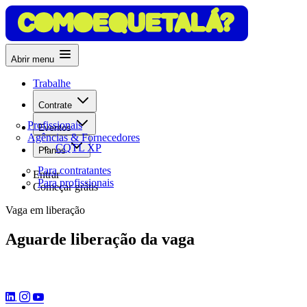
Abrir menu
Trabalhe
Contrate
Profissionais
Eventos
Agências & Fornecedores
CQTL XP
Planos
Para contratantes
Entrar
Para profissionais
Começar grátis
Vaga em liberação
Aguarde liberação da vaga