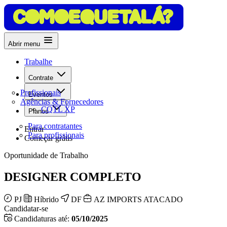
Abrir menu
Trabalhe
Contrate
Profissionais
Eventos
Agências & Fornecedores
CQTL XP
Planos
Para contratantes
Entrar
Para profissionais
Começar grátis
Oportunidade de Trabalho
DESIGNER COMPLETO
PJ
Híbrido
DF
AZ IMPORTS ATACADO
Candidatar-se
Candidaturas até:
05/10/2025