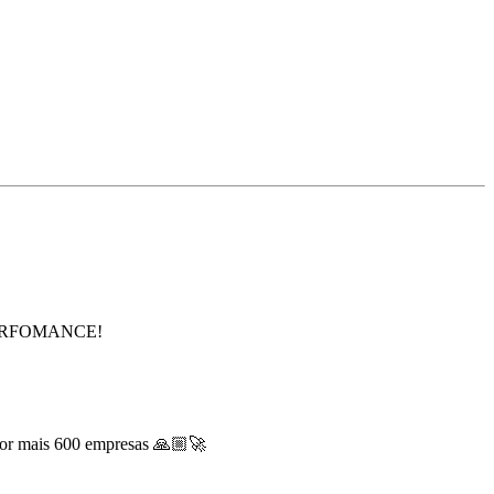
 PERFOMANCE!
 por mais 600 empresas 🙏🏼🚀