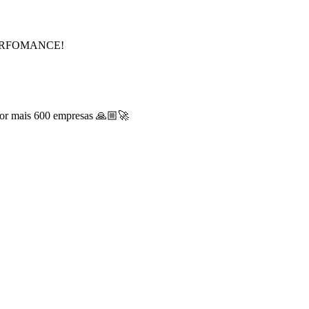
 PERFOMANCE!
 por mais 600 empresas 🙏🏼🚀