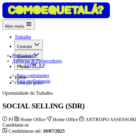
Abrir menu
Trabalhe
Contrate
Profissionais
Eventos
Agências & Fornecedores
CQTL XP
Planos
Para contratantes
Entrar
Para profissionais
Começar grátis
Oportunidade de Trabalho
SOCIAL SELLING (SDR)
PJ
Home Office
Home Office
ANTROPO ASSESSOR
Candidatar-se
Candidaturas até:
10/07/2025