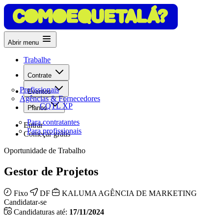
Abrir menu
Trabalhe
Contrate
Profissionais
Eventos
Agências & Fornecedores
CQTL XP
Planos
Para contratantes
Entrar
Para profissionais
Começar grátis
Oportunidade de Trabalho
Gestor de Projetos
Fixo
DF
KALUMA AGÊNCIA DE MARKETING
Candidatar-se
Candidaturas até:
17/11/2024