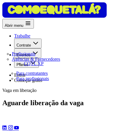
Abrir menu
Trabalhe
Contrate
Profissionais
Eventos
Agências & Fornecedores
CQTL XP
Planos
Para contratantes
Entrar
Para profissionais
Começar grátis
Vaga em liberação
Aguarde liberação da vaga