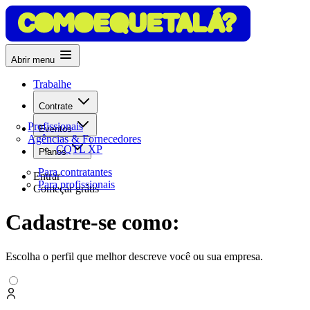
Abrir menu
Trabalhe
Contrate
Profissionais
Eventos
Agências & Fornecedores
CQTL XP
Planos
Para contratantes
Entrar
Para profissionais
Começar grátis
Cadastre-se como:
Escolha o perfil que melhor descreve você ou sua empresa.