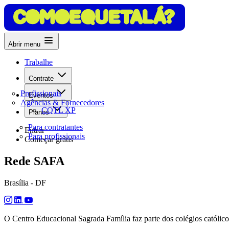
Abrir menu
Trabalhe
Contrate
Profissionais
Eventos
Agências & Fornecedores
CQTL XP
Planos
Para contratantes
Entrar
Para profissionais
Começar grátis
Rede SAFA
Brasília - DF
O Centro Educacional Sagrada Família faz parte dos colégios católico