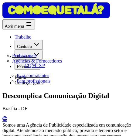
Abrir menu
Trabalhe
Contrate
Profissionais
Eventos
Agências & Fornecedores
CQTL XP
Planos
Para contratantes
Entrar
Para profissionais
Começar grátis
Descomplica Comunicação Digital
Brasília - DF
Somos uma Agência de Publicidade especializada em comunicação
digital. Atendemos ao mercado público, privado e terceiro setor e
buscamos excelência na prestação dos nossos serviços sempre