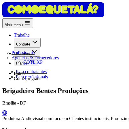
Abrir menu
Trabalhe
Contrate
Profissionais
Eventos
Agências & Fornecedores
CQTL XP
Planos
Para contratantes
Entrar
Para profissionais
Começar grátis
Brigadeiro Bentes Produções
Brasília - DF
Produtora Audiovisual com foco em Clientes institucionais. Produzim