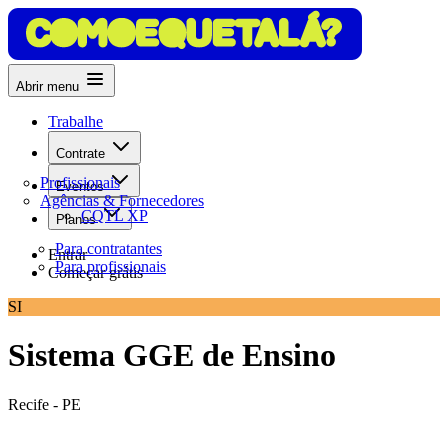
Abrir menu
Trabalhe
Contrate
Profissionais
Eventos
Agências & Fornecedores
CQTL XP
Planos
Para contratantes
Entrar
Para profissionais
Começar grátis
SI
Sistema GGE de Ensino
Recife - PE