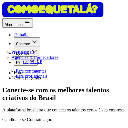
Abrir menu
Trabalhe
Contrate
Profissionais
Eventos
Agências & Fornecedores
CQTL XP
Planos
Para contratantes
Entrar
Para profissionais
Começar grátis
Conecte-se com os melhores
talentos
criativos
do Brasil
A plataforma brasileira que conecta os talentos certos à sua empresa
Candidate-se
Contrate agora