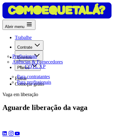
Abrir menu
Trabalhe
Contrate
Profissionais
Eventos
Agências & Fornecedores
CQTL XP
Planos
Para contratantes
Entrar
Para profissionais
Começar grátis
Vaga em liberação
Aguarde liberação da vaga