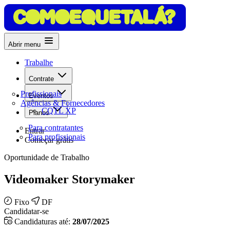
Abrir menu
Trabalhe
Contrate
Profissionais
Eventos
Agências & Fornecedores
CQTL XP
Planos
Para contratantes
Entrar
Para profissionais
Começar grátis
Oportunidade de Trabalho
Videomaker Storymaker
Fixo
DF
Candidatar-se
Candidaturas até:
28/07/2025