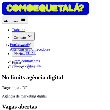
Abrir menu
Trabalhe
Contrate
Profissionais
Eventos
Agências & Fornecedores
CQTL XP
Planos
Para contratantes
Entrar
Para profissionais
Começar grátis
No limits agência digital
Taguatinga - DF
Agência de marketing digital
Vagas abertas