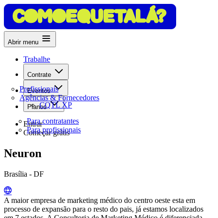
Abrir menu
Trabalhe
Contrate
Profissionais
Eventos
Agências & Fornecedores
CQTL XP
Planos
Para contratantes
Entrar
Para profissionais
Começar grátis
Neuron
Brasília - DF
A maior empresa de marketing médico do centro oeste esta em
processo de expansão para o resto do pais, já estamos localizados
em 7 estados. A Consultoria de Marketing Médico é diferenciada,