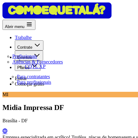
Abrir menu
Trabalhe
Contrate
Profissionais
Eventos
Agências & Fornecedores
CQTL XP
Planos
Para contratantes
Entrar
Para profissionais
Começar grátis
MI
Midia Impressa DF
Brasília - DF
Empresa especializada em acrílico! Troféus, placas de homenagem e 