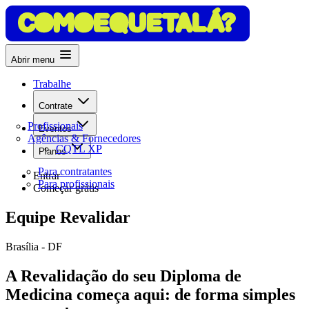
Abrir menu
Trabalhe
Contrate
Profissionais
Eventos
Agências & Fornecedores
CQTL XP
Planos
Para contratantes
Entrar
Para profissionais
Começar grátis
Equipe Revalidar
Brasília - DF
A Revalidação do seu Diploma de
Medicina começa aqui: de forma simples