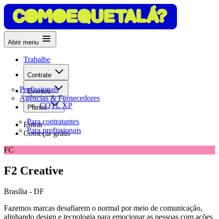
Abrir menu
Trabalhe
Contrate
Profissionais
Eventos
Agências & Fornecedores
CQTL XP
Planos
Para contratantes
Entrar
Para profissionais
Começar grátis
FC
F2 Creative
Brasília - DF
Fazemos marcas desafiarem o normal por meio de comunicação,
alinhando design e tecnologia para emocionar as pessoas com ações