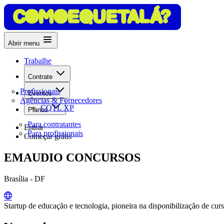
Abrir menu
Trabalhe
Contrate
Profissionais
Eventos
Agências & Fornecedores
CQTL XP
Planos
Para contratantes
Entrar
Para profissionais
Começar grátis
EMAUDIO CONCURSOS
Brasília - DF
Startup de educação e tecnologia, pioneira na disponibilização de c