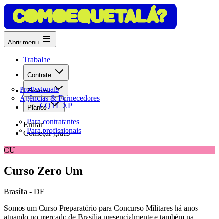
Abrir menu
Trabalhe
Contrate
Profissionais
Eventos
Agências & Fornecedores
CQTL XP
Planos
Para contratantes
Entrar
Para profissionais
Começar grátis
CU
Curso Zero Um
Brasília - DF
Somos um Curso Preparatório para Concurso Militares há anos
atuando no mercado de Brasília presencialmente e também na